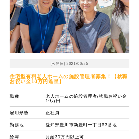
[公開日] 2021/06/25
住宅型有料老人ホームの施設管理者募集！【就職
お祝い金10万円進呈】
職種
老人ホームの施設管理者/就職お祝い金
10万円
雇用形態
正社員
勤務地
愛知県豊川市新豊町一丁目63番地
給与
月給30万円以上可