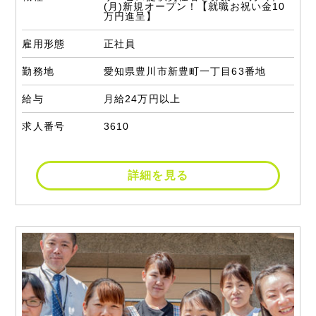
(月)新規オープン！【就職お祝い金10
万円進呈】
雇用形態
正社員
勤務地
愛知県豊川市新豊町一丁目63番地
給与
月給24万円以上
求人番号
3610
詳細を見る