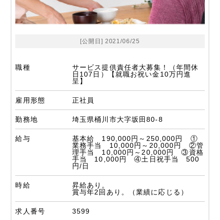
[公開日] 2021/06/25
職種
サービス提供責任者大募集！（年間休
日107日）【就職お祝い金10万円進
呈】
雇用形態
正社員
勤務地
埼玉県桶川市大字坂田80-8
給与
基本給 190,000円～250,000円 ①
業務手当 10,000円～20,000円 ②管
理手当 10,000円～20,000円 ③資格
手当 10,000円 ④土日祝手当 500
円/日
時給
昇給あり。
賞与年2回あり。（業績に応じる）
求人番号
3599