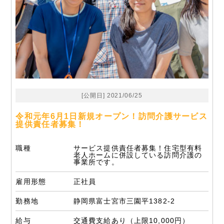
[公開日] 2021/06/25
令和元年6月1日新規オープン！訪問介護サービス
提供責任者募集！
職種
サービス提供責任者募集！住宅型有料
老人ホームに併設している訪問介護の
事業所です。
雇用形態
正社員
勤務地
静岡県富士宮市三園平1382-2
給与
交通費支給あり（上限10,000円）