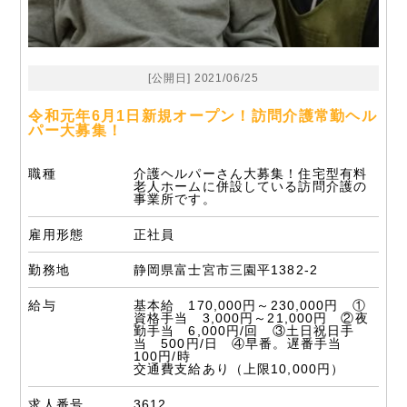
[公開日] 2021/06/25
令和元年6月1日新規オープン！訪問介護常勤ヘル
パー大募集！
職種
介護ヘルパーさん大募集！住宅型有料
老人ホームに併設している訪問介護の
事業所です。
雇用形態
正社員
勤務地
静岡県富士宮市三園平1382-2
給与
基本給 170,000円～230,000円 ①
資格手当 3,000円～21,000円 ②夜
勤手当 6,000円/回 ③土日祝日手
当 500円/日 ④早番。遅番手当
100円/時
交通費支給あり（上限10,000円）
求人番号
3612