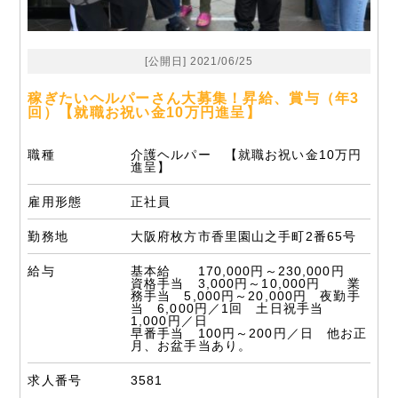
[公開日] 2021/06/25
稼ぎたいヘルパーさん大募集！昇給、賞与（年3
回）【就職お祝い金10万円進呈】
職種
介護ヘルパー 【就職お祝い金10万円
進呈】
雇用形態
正社員
勤務地
大阪府枚方市香里園山之手町2番65号
給与
基本給 170,000円～230,000円
資格手当 3,000円～10,000円 業
務手当 5,000円～20,000円 夜勤手
当 6,000円／1回 土日祝手当
1,000円／日
早番手当 100円～200円／日 他お正
月、お盆手当あり。
求人番号
3581