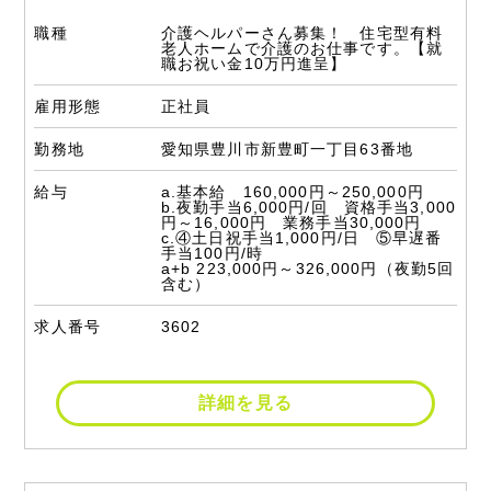
職種
介護ヘルパーさん募集！ 住宅型有料
老人ホームで介護のお仕事です。【就
職お祝い金10万円進呈】
雇用形態
正社員
勤務地
愛知県豊川市新豊町一丁目63番地
給与
a.基本給 160,000円～250,000円
b.夜勤手当6,000円/回 資格手当3,000
円～16,000円 業務手当30,000円
c.④土日祝手当1,000円/日 ⑤早遅番
手当100円/時
a+b 223,000円～326,000円（夜勤5回
含む）
求人番号
3602
詳細を見る