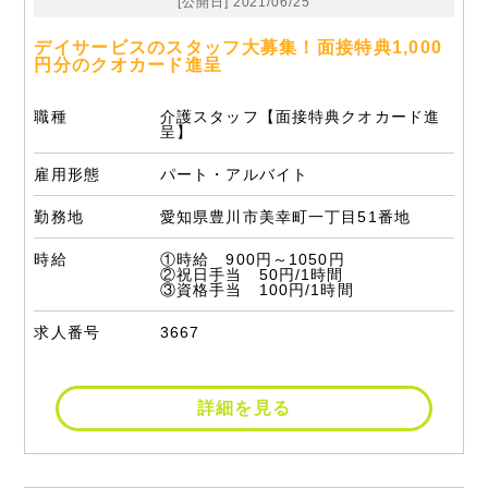
[公開日] 2021/06/25
デイサービスのスタッフ大募集！面接特典1,000
円分のクオカード進呈
職種
介護スタッフ【面接特典クオカード進
呈】
雇用形態
パート・アルバイト
勤務地
愛知県豊川市美幸町一丁目51番地
時給
①時給 900円～1050円
②祝日手当 50円/1時間
③資格手当 100円/1時間
求人番号
3667
詳細を見る