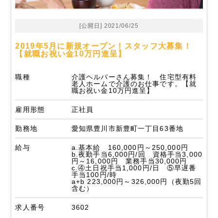
[公開日] 2021/06/25
2019年5月に新規オープン！スタッフ大募集！
【就職お祝い金10万円進呈】
職種
介護ヘルパーさん募集！ 住宅型有料
老人ホームで介護のお仕事です。【就
職お祝い金10万円進呈】
雇用形態
正社員
勤務地
愛知県豊川市新豊町一丁目63番地
給与
a.基本給 160,000円～250,000円
b.夜勤手当6,000円/回 資格手当3,000
円～16,000円 業務手当30,000円
c.④土日祝手当1,000円/日 ⑤早遅番
手当100円/時
a+b 223,000円～326,000円（夜勤5回
含む）
求人番号
3602