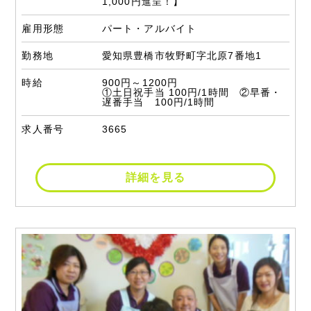
1,000円進呈！】
雇用形態
パート・アルバイト
勤務地
愛知県豊橋市牧野町字北原7番地1
時給
900円～1200円
①土日祝手当 100円/1時間 ②早番・
遅番手当 100円/1時間
求人番号
3665
詳細を見る