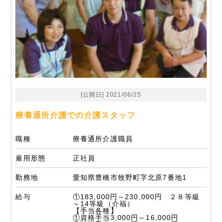
[公開日] 2021/06/25
療養通所介護での介護スタッフ
職種
療養通所介護職員
雇用形態
正社員
勤務地
愛知県豊橋市牧野町字北原7番地1
給与
①183,000円～230,000円 ２８等級
～14等級（介福）
【手当各種】
①資格手当3,000円～16,000円