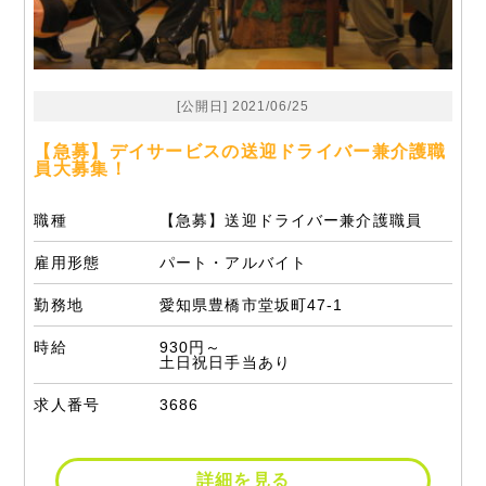
[公開日] 2021/06/25
【急募】デイサービスの送迎ドライバー兼介護職
員大募集！
職種
【急募】送迎ドライバー兼介護職員
雇用形態
パート・アルバイト
勤務地
愛知県豊橋市堂坂町47-1
時給
930円～
土日祝日手当あり
求人番号
3686
詳細を見る