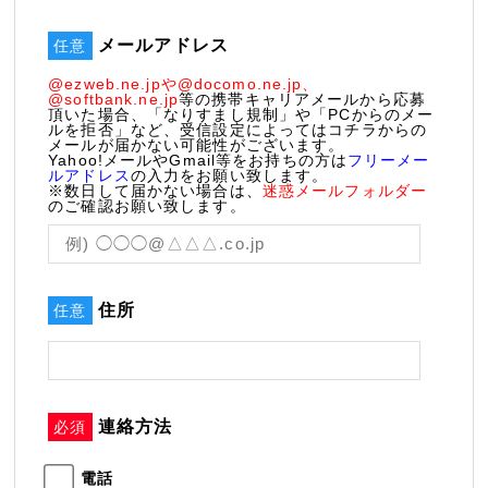
メールアドレス
任意
@ezweb.ne.jpや@docomo.ne.jp、
@softbank.ne.jp
等の携帯キャリアメールから応募
頂いた場合、「なりすまし規制」や「PCからのメー
ルを拒否」など、受信設定によってはコチラからの
メールが届かない可能性がございます。
Yahoo!メールやGmail等をお持ちの方は
フリーメー
ルアドレス
の入力をお願い致します。
※数日して届かない場合は、
迷惑メールフォルダー
のご確認お願い致します。
住所
任意
連絡方法
必須
電話