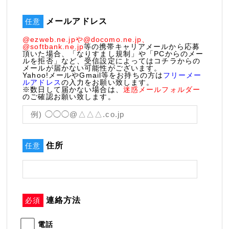
メールアドレス
任意
@ezweb.ne.jpや@docomo.ne.jp、
@softbank.ne.jp
等の携帯キャリアメールから応募
頂いた場合、「なりすまし規制」や「PCからのメー
ルを拒否」など、受信設定によってはコチラからの
メールが届かない可能性がございます。
Yahoo!メールやGmail等をお持ちの方は
フリーメー
ルアドレス
の入力をお願い致します。
※数日して届かない場合は、
迷惑メールフォルダー
のご確認お願い致します。
住所
任意
連絡方法
必須
電話