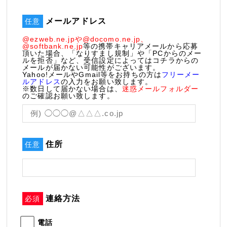
メールアドレス
任意
@ezweb.ne.jpや@docomo.ne.jp、
@softbank.ne.jp
等の携帯キャリアメールから応募
頂いた場合、「なりすまし規制」や「PCからのメー
ルを拒否」など、受信設定によってはコチラからの
メールが届かない可能性がございます。
Yahoo!メールやGmail等をお持ちの方は
フリーメー
ルアドレス
の入力をお願い致します。
※数日して届かない場合は、
迷惑メールフォルダー
のご確認お願い致します。
住所
任意
連絡方法
必須
電話