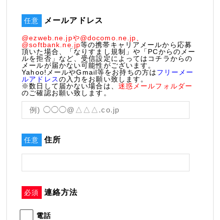
メールアドレス
任意
@ezweb.ne.jpや@docomo.ne.jp、
@softbank.ne.jp
等の携帯キャリアメールから応募
頂いた場合、「なりすまし規制」や「PCからのメー
ルを拒否」など、受信設定によってはコチラからの
メールが届かない可能性がございます。
Yahoo!メールやGmail等をお持ちの方は
フリーメー
ルアドレス
の入力をお願い致します。
※数日して届かない場合は、
迷惑メールフォルダー
のご確認お願い致します。
住所
任意
連絡方法
必須
電話